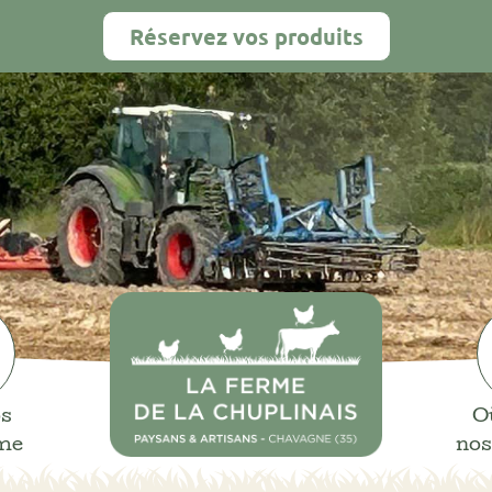
Réservez vos produits
os
O
rme
nos