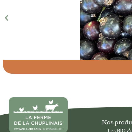
Nos produ
Les BIO z’