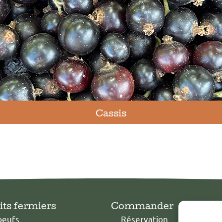
Cassis
its fermiers
Commander
oeufs
Réservation